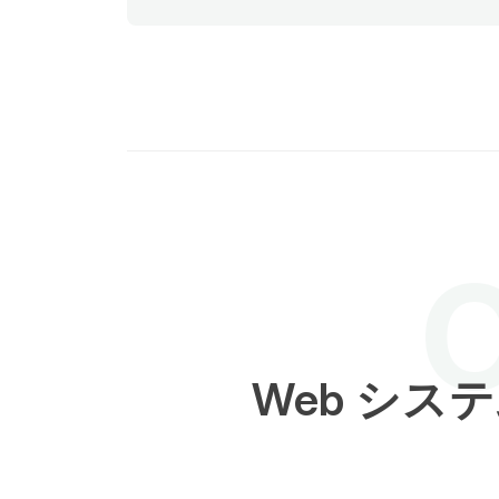
（UAT）など複数のフェーズを経て、あら
る状況下でも高いパフォーマンスを発揮す
システムを実現します。
O
Web シス